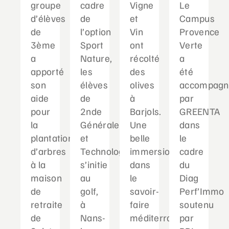
groupe
cadre
Vigne
Le
d’élèves
de
et
Campus
de
l’option
Vin
Provence
3ème
Sport
ont
Verte
a
Nature,
récolté
a
apporté
les
des
été
son
élèves
olives
accompagn
aide
de
à
par
pour
2nde
Barjols.
GREENTA
la
Générale
Une
dans
plantation
et
belle
le
d’arbres
Technologique
immersion
cadre
à la
s’initie
dans
du
maison
au
le
Diag
de
golf,
savoir-
Perf’Immo
retraite
à
faire
soutenu
de
Nans-
méditerranéen...
par