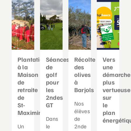
Plantation
Séances
Récolte
Vers
à la
de
des
une
Maison
golf
olives
démarche
de
pour
à
plus
retraite
les
Barjols
vertueuse
de
2ndes
sur
Nos
St-
GT
le
élèves
Maximin
plan
Dans
de
énergétiq
Un
le
2nde