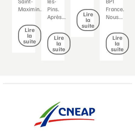
Saint-
les-
BPI
Maximin....
Pins.
France.
Lire
Après...
Nous...
la
suite
Lire
la
Lire
Lire
suite
la
la
suite
suite