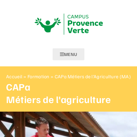
MENU
Accueil
»
Formation
»
CAPa Métiers de l’Agriculture (MA)
CAPa
Métiers de l'agriculture