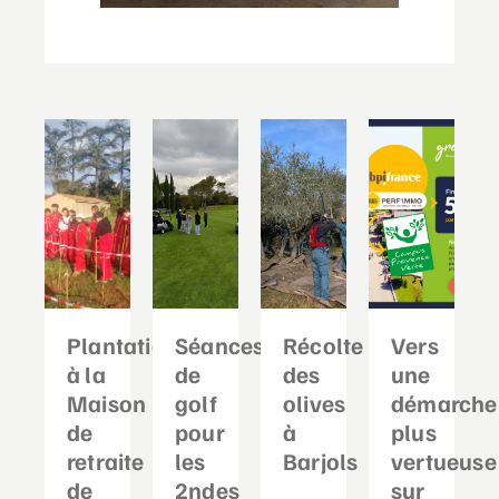
Plantation
Séances
Récolte
Vers
à la
de
des
une
Maison
golf
olives
démarche
de
pour
à
plus
retraite
les
Barjols
vertueuse
de
2ndes
sur