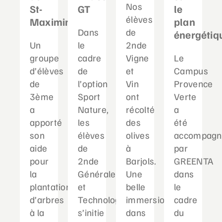
Nos
St-
GT
le
élèves
Maximin
plan
Dans
de
énergétiq
Un
le
2nde
groupe
cadre
Vigne
Le
d’élèves
de
et
Campus
de
l’option
Vin
Provence
3ème
Sport
ont
Verte
a
Nature,
récolté
a
apporté
les
des
été
son
élèves
olives
accompagn
aide
de
à
par
pour
2nde
Barjols.
GREENTA
la
Générale
Une
dans
plantation
et
belle
le
d’arbres
Technologique
immersion
cadre
à la
s’initie
dans
du