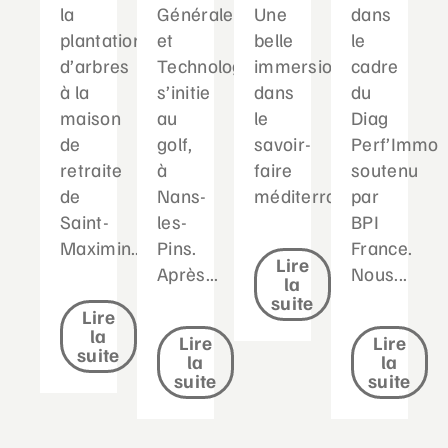
la
Générale
Une
dans
plantation
et
belle
le
d’arbres
Technologique
immersion
cadre
à la
s’initie
dans
du
maison
au
le
Diag
de
golf,
savoir-
Perf’Immo
retraite
à
faire
soutenu
de
Nans-
méditerranéen...
par
Saint-
les-
BPI
Maximin....
Pins.
France.
Lire
Après...
Nous...
la
suite
Lire
la
Lire
Lire
suite
la
la
suite
suite