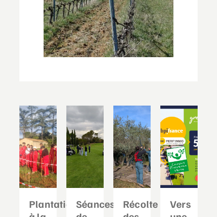
Plantation
Séances
Récolte
Vers
à la
de
des
une