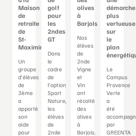
Maison
golf
olives
démarche
de
pour
à
plus
retraite
les
Barjols
vertueuse
de
2ndes
sur
Nos
St-
GT
le
élèves
Maximin
plan
Dans
de
énergétiq
Un
le
2nde
groupe
cadre
Vigne
Le
d’élèves
de
et
Campus
de
l’option
Vin
Provence
3ème
Sport
ont
Verte
a
Nature,
récolté
a
apporté
les
des
été
son
élèves
olives
accompagn
aide
de
à
par
pour
2nde
Barjols.
GREENTA