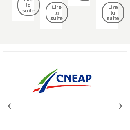
la
Lire
Lire
suite
la
la
suite
suite