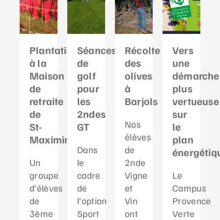
Plantation
Séances
Récolte
Vers
à la
de
des
une
Maison
golf
olives
démarche
de
pour
à
plus
retraite
les
Barjols
vertueuse
de
2ndes
sur
Nos
St-
GT
le
élèves
Maximin
plan
Dans
de
énergétiq
Un
le
2nde
groupe
cadre
Vigne
Le
d’élèves
de
et
Campus
de
l’option
Vin
Provence
3ème
Sport
ont
Verte