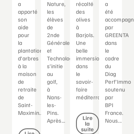
a
Nature,
récolté
a
apporté
les
des
été
son
élèves
olives
accompagn
aide
de
à
par
pour
2nde
Barjols.
GREENTA
la
Générale
Une
dans
plantation
et
belle
le
d’arbres
Technologique
immersion
cadre
à la
s’initie
dans
du
maison
au
le
Diag
de
golf,
savoir-
Perf’Immo
retraite
à
faire
soutenu
de
Nans-
méditerranéen...
par
Saint-
les-
BPI
Maximin....
Pins.
France.
Lire
Après...
Nous...
la
suite
Lire