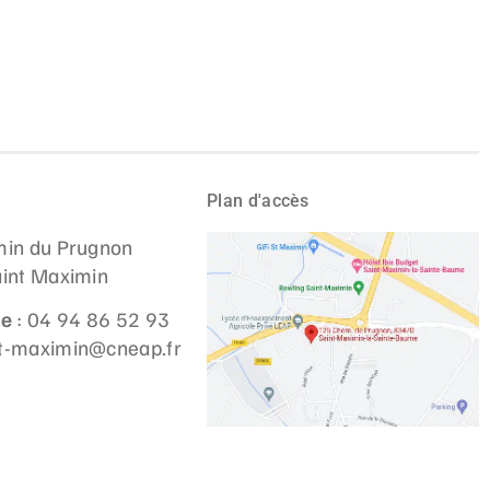
Plan d'accès
in du Prugnon
int Maximin
ne
: 04 94 86 52 93
st-maximin@cneap.fr