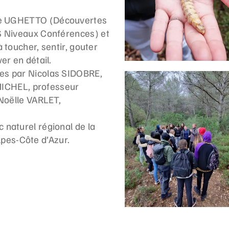
ie UGHETTO (
Découvertes
US Niveaux Conférences
) et
à toucher, sentir, gouter
er en détail.
es par Nicolas SIDOBRE,
 MICHEL, professeur
-Noëlle VARLET,
c naturel régional de la
pes-Côte d’Azur
.