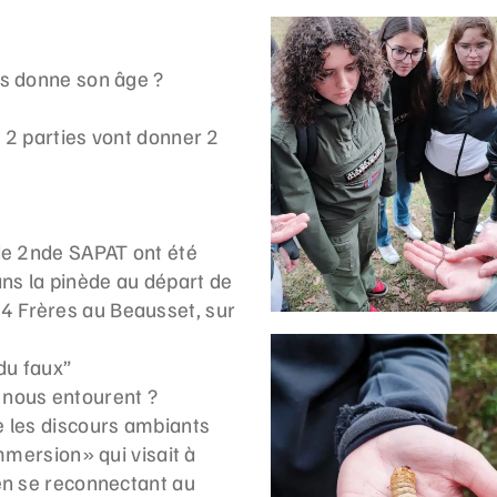
us donne son âge ?
 2 parties vont donner 2
de 2nde SAPAT ont été
ans la pinède au départ de
 4 Frères
au Beausset, sur
du faux”
 nous entourent ?
e les discours ambiants
mmersion» qui visait à
en se reconnectant au