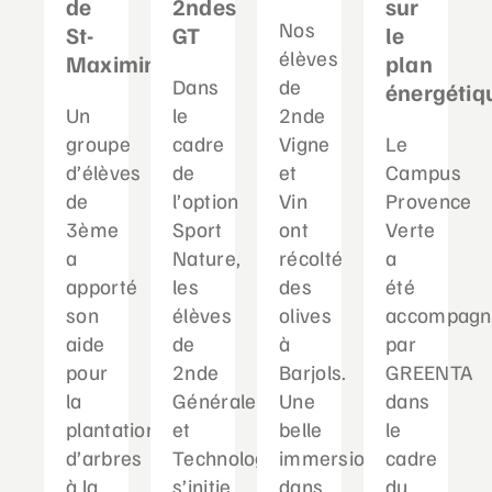
de
2ndes
sur
Nos
St-
GT
le
élèves
Maximin
plan
Dans
de
énergétiq
Un
le
2nde
groupe
cadre
Vigne
Le
d’élèves
de
et
Campus
de
l’option
Vin
Provence
3ème
Sport
ont
Verte
a
Nature,
récolté
a
apporté
les
des
été
son
élèves
olives
accompagn
aide
de
à
par
pour
2nde
Barjols.
GREENTA
la
Générale
Une
dans
plantation
et
belle
le
d’arbres
Technologique
immersion
cadre
à la
s’initie
dans
du