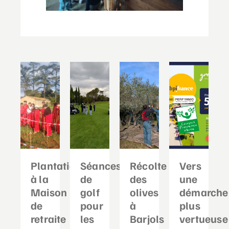
Plantation
Séances
Récolte
Vers
à la
de
des
une
Maison
golf
olives
démarche
de
pour
à
plus
retraite
les
Barjols
vertueuse