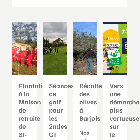
Plantation
Séances
Récolte
Vers
à la
de
des
une
Maison
golf
olives
démarche
de
pour
à
plus
retraite
les
Barjols
vertueuse
de
2ndes
sur
Nos
St-
GT
le