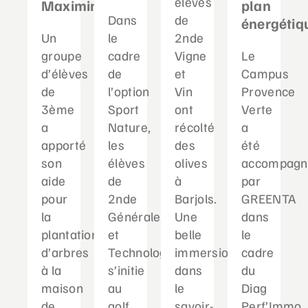
élèves
Maximin
plan
Dans
de
énergétiq
Un
le
2nde
groupe
cadre
Vigne
Le
d’élèves
de
et
Campus
de
l’option
Vin
Provence
3ème
Sport
ont
Verte
a
Nature,
récolté
a
apporté
les
des
été
son
élèves
olives
accompagn
aide
de
à
par
pour
2nde
Barjols.
GREENTA
la
Générale
Une
dans
plantation
et
belle
le
d’arbres
Technologique
immersion
cadre
à la
s’initie
dans
du
maison
au
le
Diag
de
golf,
savoir-
Perf’Immo