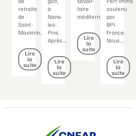
de
golf,
savoir-
Perf’Immo
retraite
à
faire
soutenu
de
Nans-
méditerranéen...
par
Saint-
les-
BPI
Maximin....
Pins.
France.
Lire
Après...
Nous...
la
suite
Lire
la
Lire
Lire
suite
la
la
suite
suite