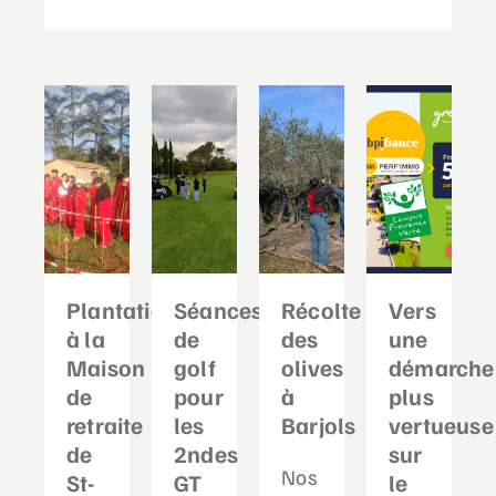
Plantation
Séances
Récolte
Vers
à la
de
des
une
Maison
golf
olives
démarche
de
pour
à
plus
retraite
les
Barjols
vertueuse
de
2ndes
sur
Nos
St-
GT
le