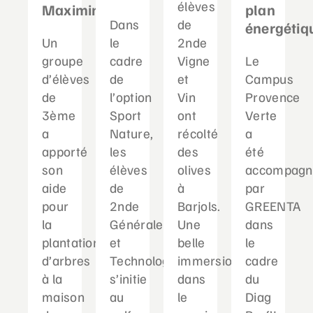
élèves
Maximin
plan
Dans
de
énergétiq
Un
le
2nde
groupe
cadre
Vigne
Le
d’élèves
de
et
Campus
de
l’option
Vin
Provence
3ème
Sport
ont
Verte
a
Nature,
récolté
a
apporté
les
des
été
son
élèves
olives
accompagn
aide
de
à
par
pour
2nde
Barjols.
GREENTA
la
Générale
Une
dans
plantation
et
belle
le
d’arbres
Technologique
immersion
cadre
à la
s’initie
dans
du
maison
au
le
Diag