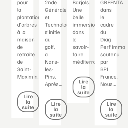
pour
2nde
Barjols.
GREENTA
la
Générale
Une
dans
plantation
et
belle
le
d’arbres
Technologique
immersion
cadre
à la
s’initie
dans
du
maison
au
le
Diag
de
golf,
savoir-
Perf’Immo
retraite
à
faire
soutenu
de
Nans-
méditerranéen...
par
Saint-
les-
BPI
Maximin....
Pins.
France.
Lire
Après...
Nous...
la
suite
Lire
la
Lire
Lire
suite
la
la
suite
suite