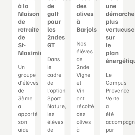
à la
de
des
une
Maison
golf
olives
démarche
de
pour
à
plus
retraite
les
Barjols
vertueuse
de
2ndes
sur
Nos
St-
GT
le
élèves
Maximin
plan
Dans
de
énergétiq
Un
le
2nde
groupe
cadre
Vigne
Le
d’élèves
de
et
Campus
de
l’option
Vin
Provence
3ème
Sport
ont
Verte
a
Nature,
récolté
a
apporté
les
des
été
son
élèves
olives
accompagn
aide
de
à
par