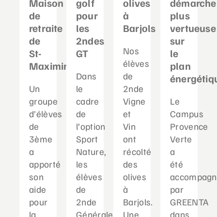
Maison
golf
olives
démarche
de
pour
à
plus
retraite
les
Barjols
vertueuse
de
2ndes
sur
Nos
St-
GT
le
élèves
Maximin
plan
Dans
de
énergétiq
Un
le
2nde
groupe
cadre
Vigne
Le
d’élèves
de
et
Campus
de
l’option
Vin
Provence
3ème
Sport
ont
Verte
a
Nature,
récolté
a
apporté
les
des
été
son
élèves
olives
accompagn
aide
de
à
par
pour
2nde
Barjols.
GREENTA
la
Générale
Une
dans