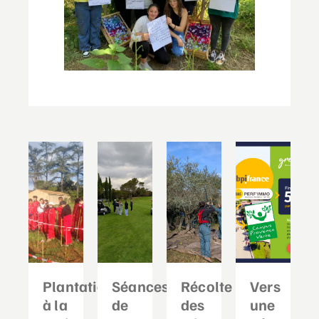
Plantation
Séances
Récolte
Vers
à la
de
des
une