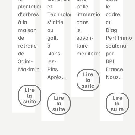
plantation
et
belle
le
d’arbres
Technologique
immersion
cadre
à la
s’initie
dans
du
maison
au
le
Diag
de
golf,
savoir-
Perf’Immo
retraite
à
faire
soutenu
de
Nans-
méditerranéen...
par
Saint-
les-
BPI
Maximin....
Pins.
France.
Lire
Après...
Nous...
la
suite
Lire
la
Lire
Lire
suite
la
la
suite
suite