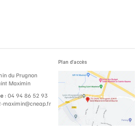
Plan d'accès
in du Prugnon
int Maximin
ne
: 04 94 86 52 93
st-maximin@cneap.fr