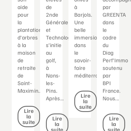
aide
de
à
par
pour
2nde
Barjols.
GREENTA
la
Générale
Une
dans
plantation
et
belle
le
d’arbres
Technologique
immersion
cadre
à la
s’initie
dans
du
maison
au
le
Diag
de
golf,
savoir-
Perf’Immo
retraite
à
faire
soutenu
de
Nans-
méditerranéen...
par
Saint-
les-
BPI
Maximin....
Pins.
France.
Lire
Après...
Nous...
la
suite
Lire
la
Lire
Lire
suite
la
la
suite
suite