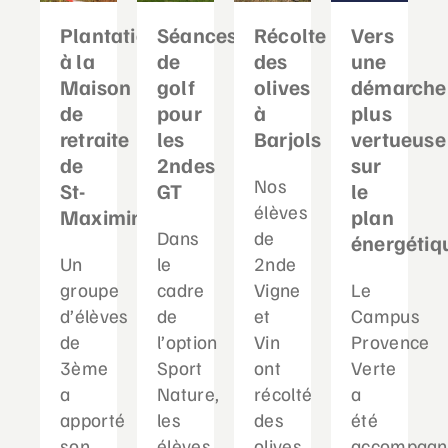
Plantation
Séances
Récolte
Vers
à la
de
des
une
Maison
golf
olives
démarche
de
pour
à
plus
retraite
les
Barjols
vertueuse
de
2ndes
sur
Nos
St-
GT
le
élèves
Maximin
plan
Dans
de
énergétiq
Un
le
2nde
groupe
cadre
Vigne
Le
d’élèves
de
et
Campus
de
l’option
Vin
Provence
3ème
Sport
ont
Verte
a
Nature,
récolté
a
apporté
les
des
été
son
élèves
olives
accompagn