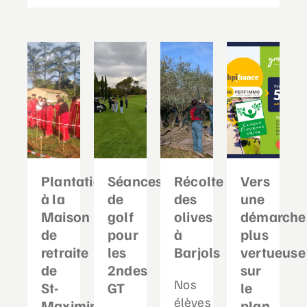
Plantation
Séances
Récolte
Vers
à la
de
des
une
Maison
golf
olives
démarche
de
pour
à
plus
retraite
les
Barjols
vertueuse
de
2ndes
sur
Nos
St-
GT
le
élèves
Maximin
plan