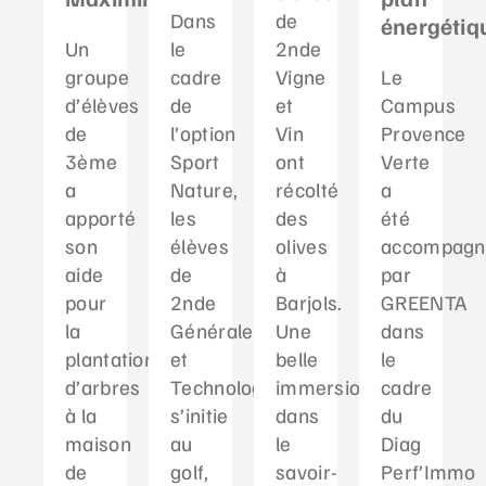
Dans
de
énergétiq
Un
le
2nde
groupe
cadre
Vigne
Le
d’élèves
de
et
Campus
de
l’option
Vin
Provence
3ème
Sport
ont
Verte
a
Nature,
récolté
a
apporté
les
des
été
son
élèves
olives
accompagn
aide
de
à
par
pour
2nde
Barjols.
GREENTA
la
Générale
Une
dans
plantation
et
belle
le
d’arbres
Technologique
immersion
cadre
à la
s’initie
dans
du
maison
au
le
Diag
de
golf,
savoir-
Perf’Immo