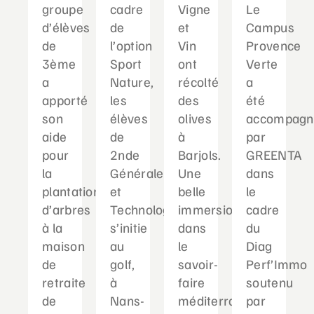
groupe
cadre
Vigne
Le
d’élèves
de
et
Campus
de
l’option
Vin
Provence
3ème
Sport
ont
Verte
a
Nature,
récolté
a
apporté
les
des
été
son
élèves
olives
accompagn
aide
de
à
par
pour
2nde
Barjols.
GREENTA
la
Générale
Une
dans
plantation
et
belle
le
d’arbres
Technologique
immersion
cadre
à la
s’initie
dans
du
maison
au
le
Diag
de
golf,
savoir-
Perf’Immo
retraite
à
faire
soutenu
de
Nans-
méditerranéen...
par