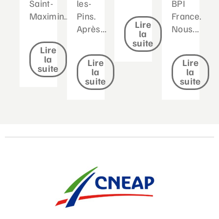
Saint-
les-
BPI
Maximin....
Pins.
France.
Lire
Après...
Nous...
la
suite
Lire
la
Lire
Lire
suite
la
la
suite
suite