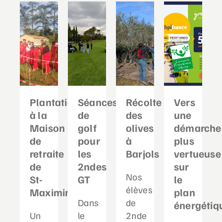
Plantation
Séances
Récolte
Vers
à la
de
des
une
Maison
golf
olives
démarche
de
pour
à
plus
retraite
les
Barjols
vertueuse
de
2ndes
sur
Nos
St-
GT
le
élèves
Maximin
plan
Dans
de
énergétiq
Un
le
2nde