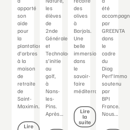
a
Nature,
récolté
a
apporté
les
des
été
son
élèves
olives
accompagn
aide
de
à
par
pour
2nde
Barjols.
GREENTA
la
Générale
Une
dans
plantation
et
belle
le
d’arbres
Technologique
immersion
cadre
à la
s’initie
dans
du
maison
au
le
Diag
de
golf,
savoir-
Perf’Immo
retraite
à
faire
soutenu
de
Nans-
méditerranéen...
par
Saint-
les-
BPI
Maximin....
Pins.
France.
Lire
Après...
Nous...
la
suite
Lire