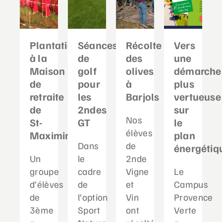
Plantation
Séances
Récolte
Vers
à la
de
des
une
Maison
golf
olives
démarche
de
pour
à
plus
retraite
les
Barjols
vertueuse
de
2ndes
sur
Nos
St-
GT
le
élèves
Maximin
plan
Dans
de
énergétiq
Un
le
2nde
groupe
cadre
Vigne
Le
d’élèves
de
et
Campus
de
l’option
Vin
Provence
3ème
Sport
ont
Verte