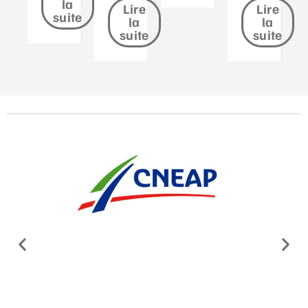
la
Lire
Lire
suite
la
la
suite
suite