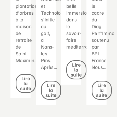
plantation
et
belle
le
d’arbres
Technologique
immersion
cadre
à la
s’initie
dans
du
maison
au
le
Diag
de
golf,
savoir-
Perf’Immo
retraite
à
faire
soutenu
de
Nans-
méditerranéen...
par
Saint-
les-
BPI
Maximin....
Pins.
France.
Lire
Après...
Nous...
la
suite
Lire
la
Lire
Lire
suite
la
la
suite
suite