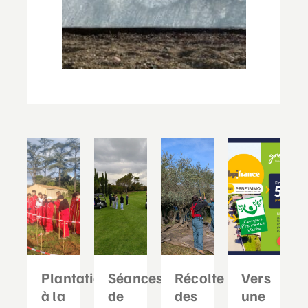
Plantation
Séances
Récolte
Vers
à la
de
des
une