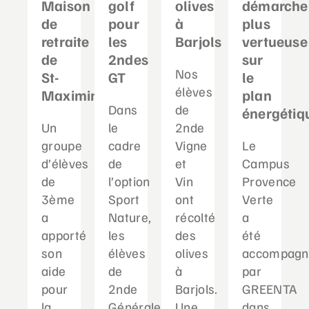
Maison
golf
olives
démarche
de
pour
à
plus
retraite
les
Barjols
vertueuse
de
2ndes
sur
Nos
St-
GT
le
élèves
Maximin
plan
Dans
de
énergétiq
Un
le
2nde
groupe
cadre
Vigne
Le
d’élèves
de
et
Campus
de
l’option
Vin
Provence
3ème
Sport
ont
Verte
a
Nature,
récolté
a
apporté
les
des
été
son
élèves
olives
accompagn
aide
de
à
par
pour
2nde
Barjols.
GREENTA
la
Générale
Une
dans