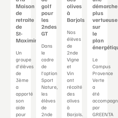
Maison
golf
olives
démarche
de
pour
à
plus
retraite
les
Barjols
vertueuse
de
2ndes
sur
Nos
St-
GT
le
élèves
Maximin
plan
Dans
de
énergétiq
Un
le
2nde
groupe
cadre
Vigne
Le
d’élèves
de
et
Campus
de
l’option
Vin
Provence
3ème
Sport
ont
Verte
a
Nature,
récolté
a
apporté
les
des
été
son
élèves
olives
accompagn
aide
de
à
par
pour
2nde
Barjols.
GREENTA