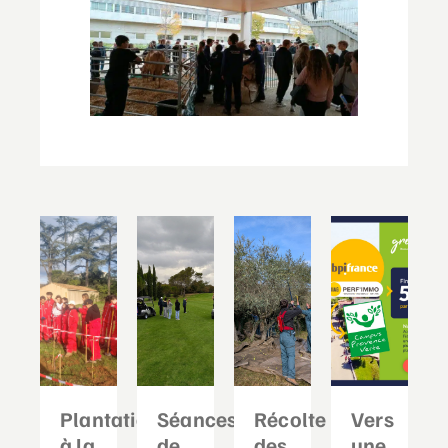
Plantation
Séances
Récolte
Vers
à la
de
des
une