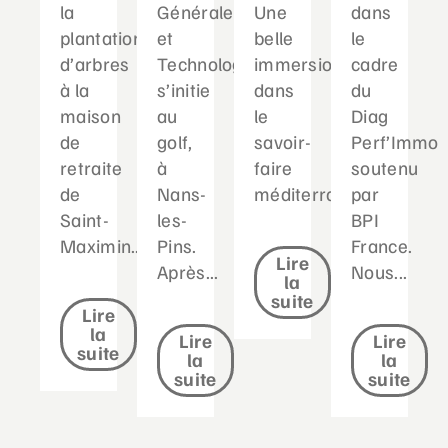
la
Générale
Une
dans
plantation
et
belle
le
d’arbres
Technologique
immersion
cadre
à la
s’initie
dans
du
maison
au
le
Diag
de
golf,
savoir-
Perf’Immo
retraite
à
faire
soutenu
de
Nans-
méditerranéen...
par
Saint-
les-
BPI
Maximin....
Pins.
France.
Lire
Après...
Nous...
la
suite
Lire
la
Lire
Lire
suite
la
la
suite
suite