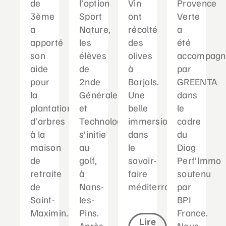
de
l’option
Vin
Provence
3ème
Sport
ont
Verte
a
Nature,
récolté
a
apporté
les
des
été
son
élèves
olives
accompagn
aide
de
à
par
pour
2nde
Barjols.
GREENTA
la
Générale
Une
dans
plantation
et
belle
le
d’arbres
Technologique
immersion
cadre
à la
s’initie
dans
du
maison
au
le
Diag
de
golf,
savoir-
Perf’Immo
retraite
à
faire
soutenu
de
Nans-
méditerranéen...
par
Saint-
les-
BPI
Maximin....
Pins.
France.
Lire
Après...
Nous...