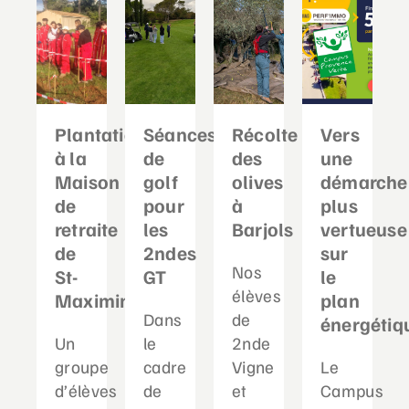
Plantation
Séances
Récolte
Vers
à la
de
des
une
Maison
golf
olives
démarche
de
pour
à
plus
retraite
les
Barjols
vertueuse
de
2ndes
sur
Nos
St-
GT
le
élèves
Maximin
plan
Dans
de
énergétiq
Un
le
2nde
groupe
cadre
Vigne
Le
d’élèves
de
et
Campus