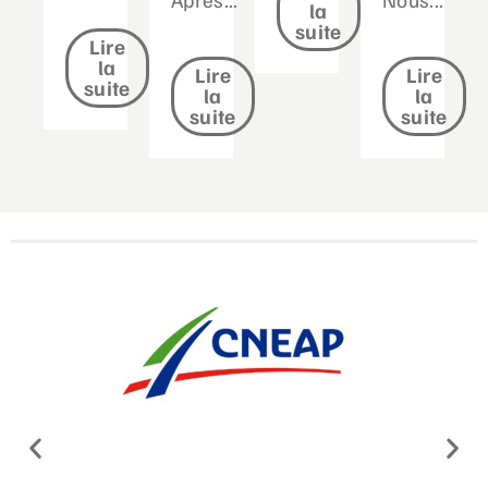
la
suite
Lire
la
Lire
Lire
suite
la
la
suite
suite