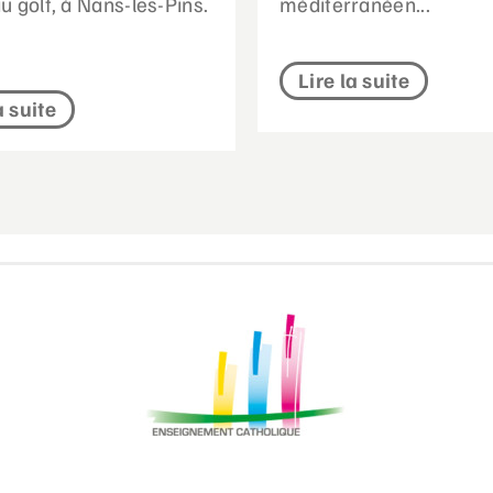
 au golf, à Nans-les-Pins.
méditerranéen...
Lire la suite
a suite