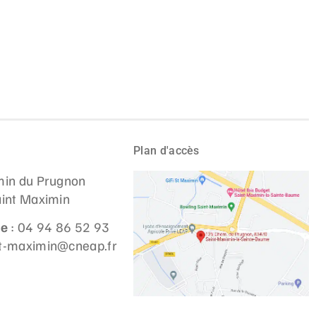
Plan d'accès
in du Prugnon
int Maximin
ne
: 04 94 86 52 93
st-maximin@cneap.fr