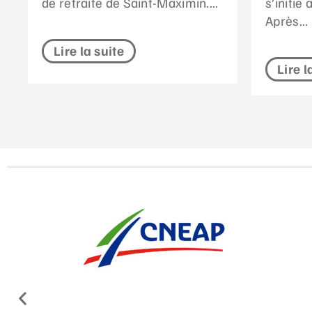
de retraite de Saint-Maximin....
s’initie
Après...
Lire la suite
Lire l