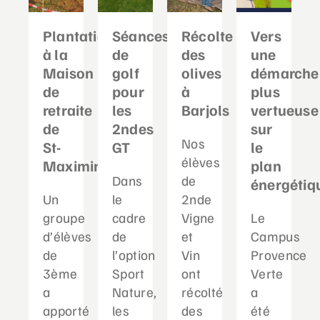
Plantation
Séances
Récolte
Vers
à la
de
des
une
Maison
golf
olives
démarche
de
pour
à
plus
retraite
les
Barjols
vertueuse
de
2ndes
sur
Nos
St-
GT
le
élèves
Maximin
plan
Dans
de
énergétiq
Un
le
2nde
groupe
cadre
Vigne
Le
d’élèves
de
et
Campus
de
l’option
Vin
Provence
3ème
Sport
ont
Verte
a
Nature,
récolté
a
apporté
les
des
été