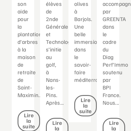
son
élèves
olives
accompagn
aide
de
à
par
pour
2nde
Barjols.
GREENTA
la
Générale
Une
dans
plantation
et
belle
le
d’arbres
Technologique
immersion
cadre
à la
s’initie
dans
du
maison
au
le
Diag
de
golf,
savoir-
Perf’Immo
retraite
à
faire
soutenu
de
Nans-
méditerranéen...
par
Saint-
les-
BPI
Maximin....
Pins.
France.
Lire
Après...
Nous...
la
suite
Lire
la
Lire
Lire
suite
la
la