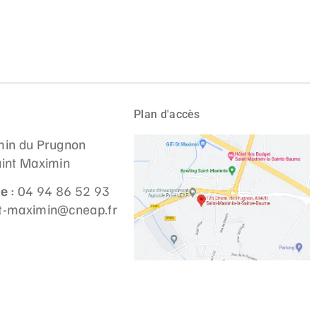
Plan d'accès
in du Prugnon
int Maximin
ne
: 04 94 86 52 93
st-maximin@cneap.fr