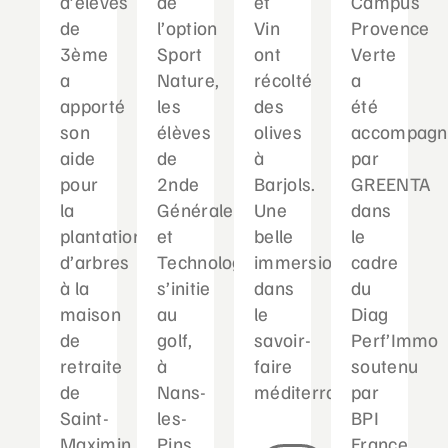
d’élèves
de
et
Campus
de
l’option
Vin
Provence
3ème
Sport
ont
Verte
a
Nature,
récolté
a
apporté
les
des
été
son
élèves
olives
accompagn
aide
de
à
par
pour
2nde
Barjols.
GREENTA
la
Générale
Une
dans
plantation
et
belle
le
d’arbres
Technologique
immersion
cadre
à la
s’initie
dans
du
maison
au
le
Diag
de
golf,
savoir-
Perf’Immo
retraite
à
faire
soutenu
de
Nans-
méditerranéen...
par
Saint-
les-
BPI
Maximin....
Pins.
France.