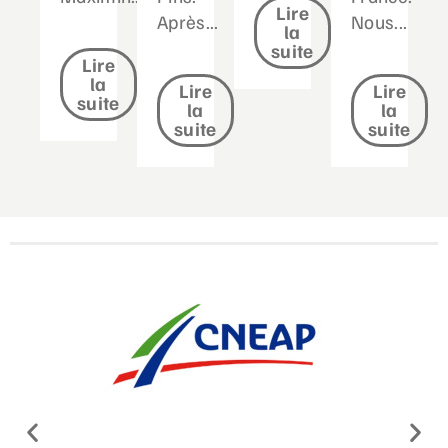
Lire
Après...
Nous...
la
suite
Lire
la
Lire
Lire
suite
la
la
suite
suite