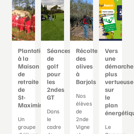
Plantation
Séances
Récolte
Vers
à la
de
des
une
Maison
golf
olives
démarche
de
pour
à
plus
retraite
les
Barjols
vertueuse
de
2ndes
sur
Nos
St-
GT
le
élèves
Maximin
plan
Dans
de
énergétiq
Un
le
2nde
groupe
cadre
Vigne
Le