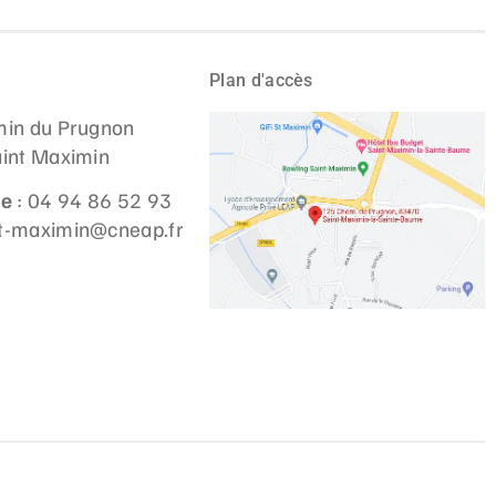
Plan d'accès
in du Prugnon
int Maximin
ne
: 04 94 86 52 93
st-maximin@cneap.fr