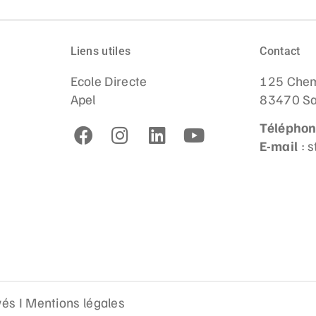
Liens utiles
Contact
Ecole Directe
125 Chem
Apel
83470 Sa
Télépho
E-mail
: 
vés I
Mentions légales