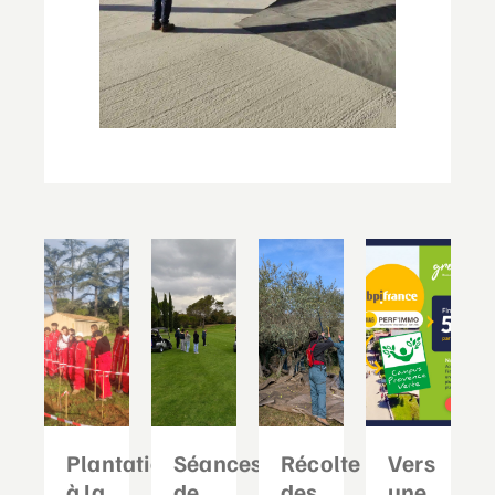
Plantation
Séances
Récolte
Vers
à la
de
des
une