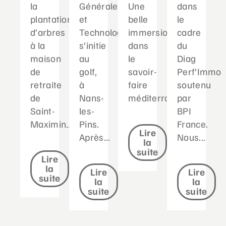
la
Générale
Une
dans
plantation
et
belle
le
d’arbres
Technologique
immersion
cadre
à la
s’initie
dans
du
maison
au
le
Diag
de
golf,
savoir-
Perf’Immo
retraite
à
faire
soutenu
de
Nans-
méditerranéen...
par
Saint-
les-
BPI
Maximin....
Pins.
France.
Lire
Après...
Nous...
la
suite
Lire
la
Lire
Lire
suite
la
la
suite
suite