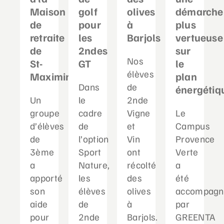
Maison
golf
olives
démarche
de
pour
à
plus
retraite
les
Barjols
vertueuse
de
2ndes
sur
Nos
St-
GT
le
élèves
Maximin
plan
Dans
de
énergétiq
Un
le
2nde
groupe
cadre
Vigne
Le
d’élèves
de
et
Campus
de
l’option
Vin
Provence
3ème
Sport
ont
Verte
a
Nature,
récolté
a
apporté
les
des
été
son
élèves
olives
accompagn
aide
de
à
par
pour
2nde
Barjols.
GREENTA