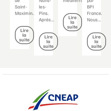
de
Nans-
méditerranéen...
par
Saint-
les-
BPI
Maximin....
Pins.
France.
Lire
Après...
Nous...
la
suite
Lire
la
Lire
Lire
suite
la
la
suite
suite