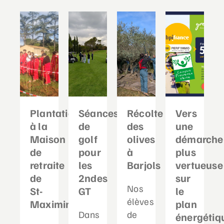
Plantation
Séances
Récolte
Vers
à la
de
des
une
Maison
golf
olives
démarche
de
pour
à
plus
retraite
les
Barjols
vertueuse
de
2ndes
sur
Nos
St-
GT
le
élèves
Maximin
plan
Dans
de
énergétiq