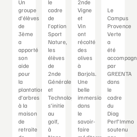
Un
le
2nde
groupe
cadre
Vigne
Le
d’élèves
de
et
Campus
de
l’option
Vin
Provence
3ème
Sport
ont
Verte
a
Nature,
récolté
a
apporté
les
des
été
son
élèves
olives
accompagn
aide
de
à
par
pour
2nde
Barjols.
GREENTA
la
Générale
Une
dans
plantation
et
belle
le
d’arbres
Technologique
immersion
cadre
à la
s’initie
dans
du
maison
au
le
Diag
de
golf,
savoir-
Perf’Immo
retraite
à
faire
soutenu