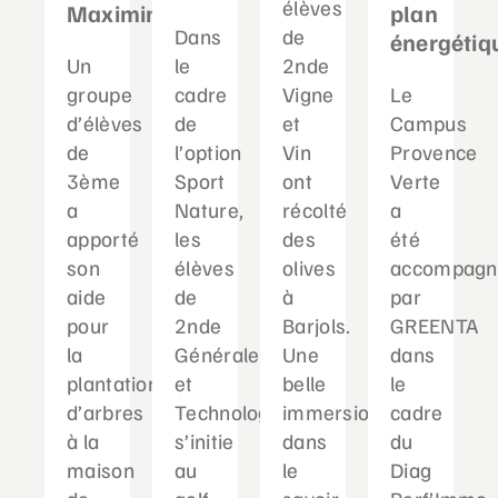
élèves
Maximin
plan
Dans
de
énergétiq
Un
le
2nde
groupe
cadre
Vigne
Le
d’élèves
de
et
Campus
de
l’option
Vin
Provence
3ème
Sport
ont
Verte
a
Nature,
récolté
a
apporté
les
des
été
son
élèves
olives
accompagn
aide
de
à
par
pour
2nde
Barjols.
GREENTA
la
Générale
Une
dans
plantation
et
belle
le
d’arbres
Technologique
immersion
cadre
à la
s’initie
dans
du
maison
au
le
Diag