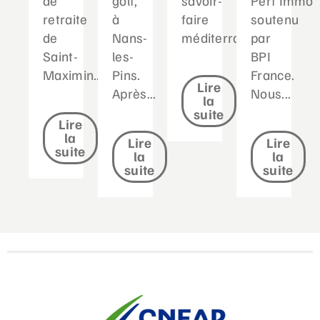
de
golf,
savoir-
Perf’Immo
retraite
à
faire
soutenu
de
Nans-
méditerranéen...
par
Saint-
les-
BPI
Maximin....
Pins.
France.
Lire
Après...
Nous...
la
suite
Lire
la
Lire
Lire
suite
la
la
suite
suite