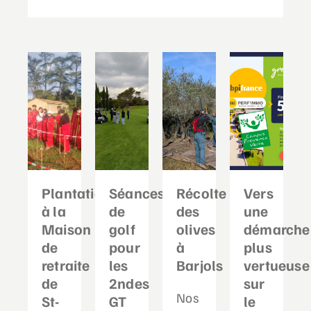
Plantation
Séances
Récolte
Vers
à la
de
des
une
Maison
golf
olives
démarche
de
pour
à
plus
retraite
les
Barjols
vertueuse
de
2ndes
sur
Nos
St-
GT
le