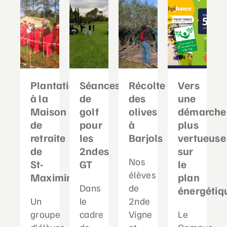
Plantation
Séances
Récolte
Vers
à la
de
des
une
Maison
golf
olives
démarche
de
pour
à
plus
retraite
les
Barjols
vertueuse
de
2ndes
sur
Nos
St-
GT
le
élèves
Maximin
plan
Dans
de
énergétiq
Un
le
2nde
groupe
cadre
Vigne
Le