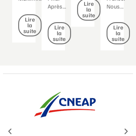
Lire
Après...
Nous...
la
suite
Lire
la
Lire
Lire
suite
la
la
suite
suite