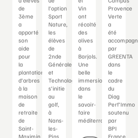
d’élèves
de
et
Campus
de
l’option
Vin
Provence
3ème
Sport
ont
Verte
a
Nature,
récolté
a
apporté
les
des
été
son
élèves
olives
accompagn
aide
de
à
par
pour
2nde
Barjols.
GREENTA
la
Générale
Une
dans
plantation
et
belle
le
d’arbres
Technologique
immersion
cadre
à la
s’initie
dans
du
maison
au
le
Diag
de
golf,
savoir-
Perf’Immo
retraite
à
faire
soutenu
de
Nans-
méditerranéen...
par
Saint-
les-
BPI
Maximin....
Pins.
France.