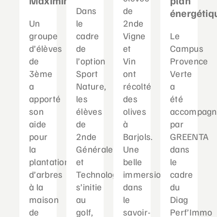
Maximin
plan
Dans
de
énergétiq
Un
le
2nde
groupe
cadre
Vigne
Le
d’élèves
de
et
Campus
de
l’option
Vin
Provence
3ème
Sport
ont
Verte
a
Nature,
récolté
a
apporté
les
des
été
son
élèves
olives
accompagn
aide
de
à
par
pour
2nde
Barjols.
GREENTA
la
Générale
Une
dans
plantation
et
belle
le
d’arbres
Technologique
immersion
cadre
à la
s’initie
dans
du
maison
au
le
Diag
de
golf,
savoir-
Perf’Immo