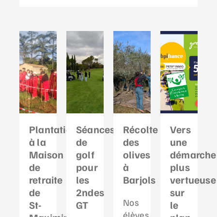
Plantation
Séances
Récolte
Vers
à la
de
des
une
Maison
golf
olives
démarche
de
pour
à
plus
retraite
les
Barjols
vertueuse
de
2ndes
sur
Nos
St-
GT
le
élèves