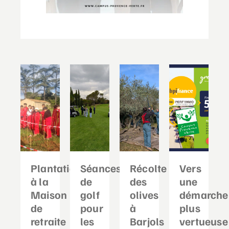
Plantation
Séances
Récolte
Vers
à la
de
des
une
Maison
golf
olives
démarche
de
pour
à
plus
retraite
les
Barjols
vertueuse