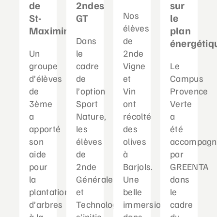
de
2ndes
sur
Nos
St-
GT
le
élèves
Maximin
plan
Dans
de
énergétiq
Un
le
2nde
groupe
cadre
Vigne
Le
d’élèves
de
et
Campus
de
l’option
Vin
Provence
3ème
Sport
ont
Verte
a
Nature,
récolté
a
apporté
les
des
été
son
élèves
olives
accompagn
aide
de
à
par
pour
2nde
Barjols.
GREENTA
la
Générale
Une
dans
plantation
et
belle
le
d’arbres
Technologique
immersion
cadre
à la
s’initie
dans
du