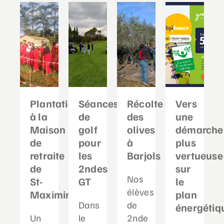
Plantation
Séances
Récolte
Vers
à la
de
des
une
Maison
golf
olives
démarche
de
pour
à
plus
retraite
les
Barjols
vertueuse
de
2ndes
sur
Nos
St-
GT
le
élèves
Maximin
plan
Dans
de
énergétiq
Un
le
2nde