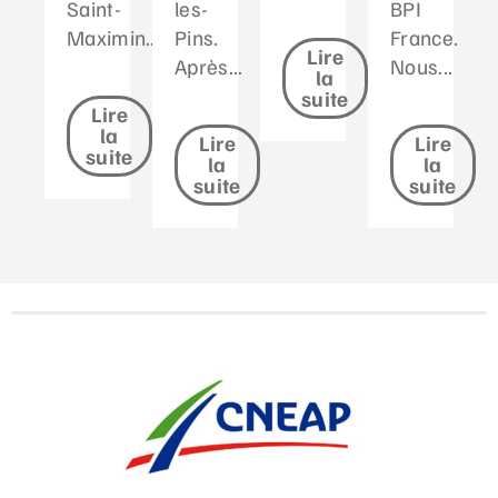
Saint-
les-
BPI
Maximin....
Pins.
France.
Lire
Après...
Nous...
la
suite
Lire
la
Lire
Lire
suite
la
la
suite
suite