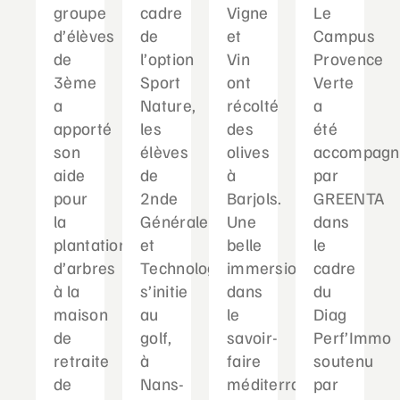
groupe
cadre
Vigne
Le
d’élèves
de
et
Campus
de
l’option
Vin
Provence
3ème
Sport
ont
Verte
a
Nature,
récolté
a
apporté
les
des
été
son
élèves
olives
accompagn
aide
de
à
par
pour
2nde
Barjols.
GREENTA
la
Générale
Une
dans
plantation
et
belle
le
d’arbres
Technologique
immersion
cadre
à la
s’initie
dans
du
maison
au
le
Diag
de
golf,
savoir-
Perf’Immo
retraite
à
faire
soutenu
de
Nans-
méditerranéen...
par