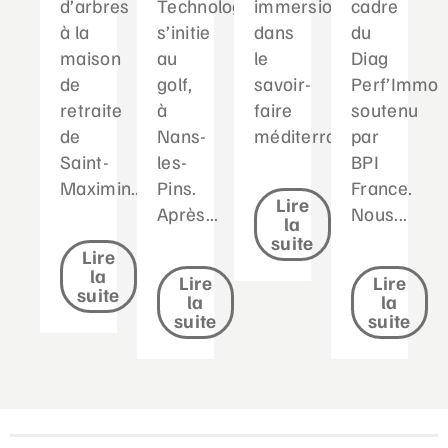
d’arbres
Technologique
immersion
cadre
à la
s’initie
dans
du
maison
au
le
Diag
de
golf,
savoir-
Perf’Immo
retraite
à
faire
soutenu
de
Nans-
méditerranéen...
par
Saint-
les-
BPI
Maximin....
Pins.
France.
Lire
Après...
Nous...
la
suite
Lire
la
Lire
Lire
suite
la
la
suite
suite