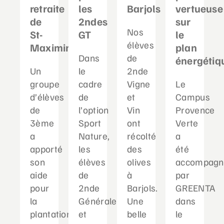
retraite
les
Barjols
vertueuse
de
2ndes
sur
Nos
St-
GT
le
élèves
Maximin
plan
Dans
de
énergétiq
Un
le
2nde
groupe
cadre
Vigne
Le
d’élèves
de
et
Campus
de
l’option
Vin
Provence
3ème
Sport
ont
Verte
a
Nature,
récolté
a
apporté
les
des
été
son
élèves
olives
accompagn
aide
de
à
par
pour
2nde
Barjols.
GREENTA
la
Générale
Une
dans
plantation
et
belle
le