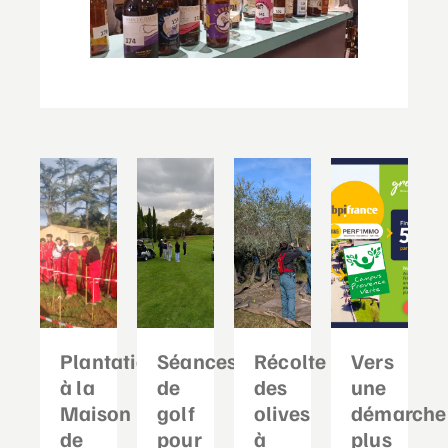
Plantation
Séances
Récolte
Vers
à la
de
des
une
Maison
golf
olives
démarche
de
pour
à
plus