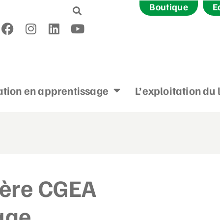
Boutique
E
tion en apprentissage
L’exploitation du 
1ère CGEA
age