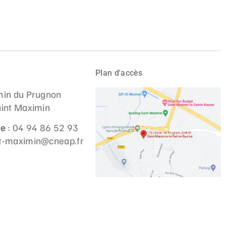
Plan d'accès
in du Prugnon
int Maximin
ne
: 04 94 86 52 93
st-maximin@cneap.fr